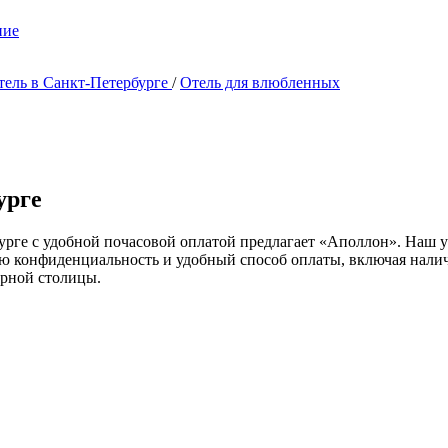
ние
тель в Санкт-Петербурге
/
Отель для влюбленных
урге
урге с удобной почасовой оплатой предлагает «Аполлон». Наш 
ю конфиденциальность и удобный способ оплаты, включая налич
ерной столицы.