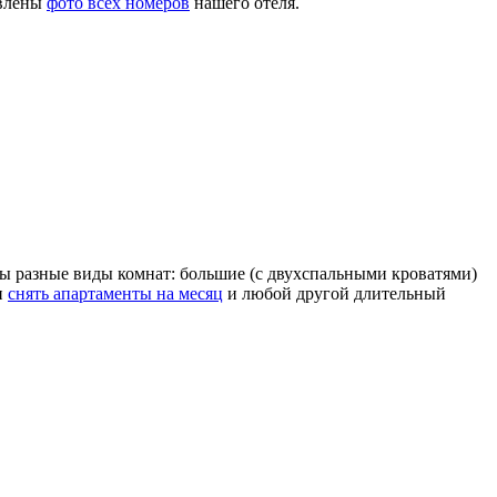
авлены
фото всех номеров
нашего отеля.
ы разные виды комнат: большие (с двухспальными кроватями)
и
снять апартаменты на месяц
и любой другой длительный