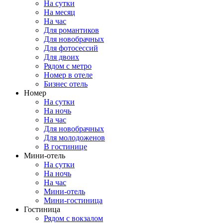
На сутки
На месяц
На час
Для романтиков
Для новобрачных
Для фотосессий
Для двоих
Рядом с метро
Номер в отеле
Бизнес отель
Номер
На сутки
На ночь
На час
Для новобрачных
Для молодоженов
В гостинице
Мини-отель
На сутки
На ночь
На час
Мини-отель
Мини-гостиница
Гостиница
Рядом с вокзалом