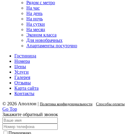
Рядом с метро
На час
На день
На ночь
На сутки
На месяц
Эконом класса
Для новобрачных
Апартаменты посуточно
Гостиница
Номера
Цены
Услуги
Галерея
Отзывы
Карта сайта
Контакты
© 2026 Аполлон |
Политика конфиденциальности
Способы оплаты
Go Top
Закажите обратный звонок
Принимаю
политику конфиденциальности