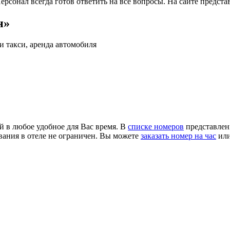
ерсонал всегда готов ответить на все вопросы. На сайте предст
н»
ги такси, аренда автомобиля
й в любое удобное для Вас время. В
списке номеров
представлен
вания в отеле не ограничен. Вы можете
заказать номер на час
ил